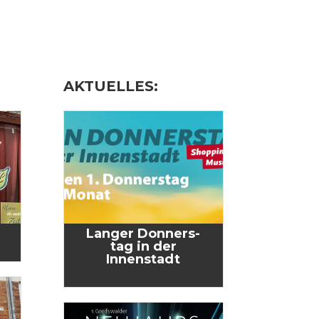
AKTUELLES:
Lan­ger Don­ners­
tag in der
Innenstadt