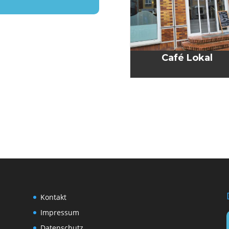
Café Lokal
Kon­takt
Impres­sum
Daten­schutz