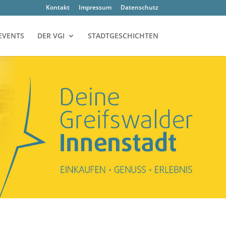
Kon­takt
Impres­sum
Daten­schutz
EVENTS
DER VGI
STADTGESCHICHTEN