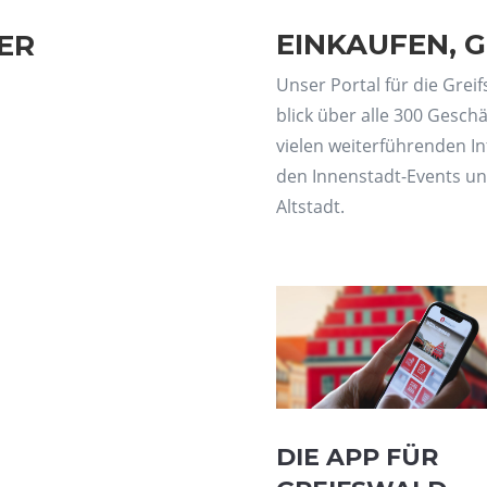
EINKAUFEN, G
DER
Unser Por­tal für die Greif
blick über alle 300 Geschäf
vie­len wei­ter­füh­ren­den 
den Innen­stadt-Events und
Altstadt.
DIE APP FÜR