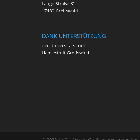
Lan­ge Stra­ße 32
17489 Greifswald
DANK UNTERSTÜTZUNG
der Uni­ver­si­täts- und
Han­se­stadt Greifswald
© 2023 | VGI – Verein Greifswalder Innenstadt 