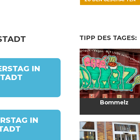
TIPP DES TAGES:
NSTADT
RS­TAG IN
STADT
Bom­melz
RS­TAG IN
STADT