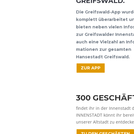
GREIFSWALD.
Die Greifs­wald-App wur­d
kom­plett über­ar­bei­tet u
bie­ten neben vie­len Info
zur Greifs­wal­der Innen­s
auch eine Viel­zahl an Inf
ma­tio­nen zur gesam­ten
Han­se­stadt Greifswald.
ZUR APP
300 GESCHÄF­
fin­det ihr in der Innen­stadt d
INNENSTADT könnt ihr bereits 
unse­rer Alt­stadt zu ent­de­ck
ZU DEN GESCHÄFTEN