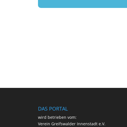
DAS PORTAL
wird betrie­ben vom:
Ver­ein Greifs­wal­der Innen­stadt e.V.