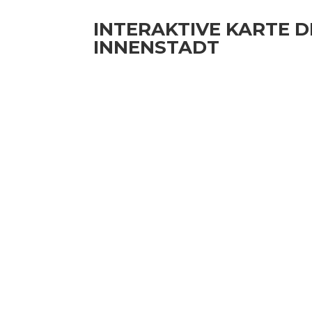
INTER­AK­TI­VE KAR­TE 
INNENSTADT