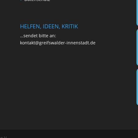
HELFEN, IDEEN, KRITIK
…sen­det bit­te an:
kontakt@greifswalder-innenstadt.de
e.V.