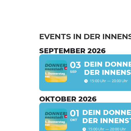
EVENTS IN DER INNE
SEP­TEM­BER 2026
03
DEIN DON­NE
DER INNEN­
SEP
15:00 Uhr — 20:00 Uhr
OKTO­BER 2026
01
DEIN DON­NE
DER INNEN­
OKT
15:00 Uhr — 20:00 Uhr