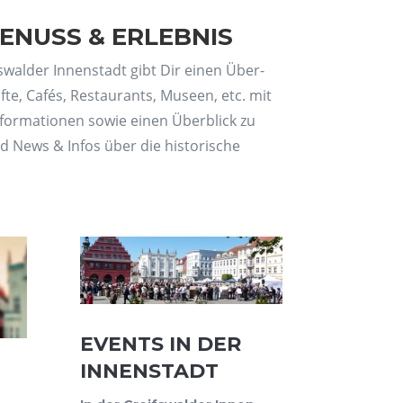
ENUSS & ERLEBNIS
s­wal­der Innen­stadt gibt Dir einen Über­
­te, Cafés, Restau­rants, Muse­en, etc. mit
Infor­ma­tio­nen sowie einen Über­blick zu
 News & Infos über die his­to­ri­sche
EVENTS IN DER
INNENSTADT