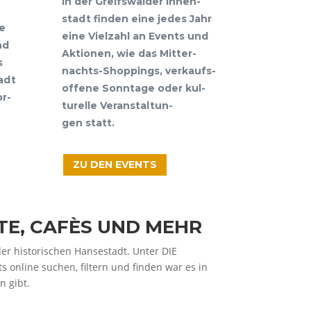
In der Greifs­wal­der Innen­
stadt fin­den eine jedes Jahr
e
eine Viel­zahl an Events und
nd
Aktio­nen, wie das Mit­ter­
s
nachts-Shop­pings, ver­kaufs­
tadt
of­fe­ne Sonn­ta­ge oder kul­
or­
tu­rel­le Ver­an­stal­tun­
gen statt.
ZU DEN EVENTS
TE, CAFÈS UND MEHR
er his­to­ri­schen Han­se­stadt. Unter DIE
online suchen, fil­tern und fin­den war es in
en gibt.