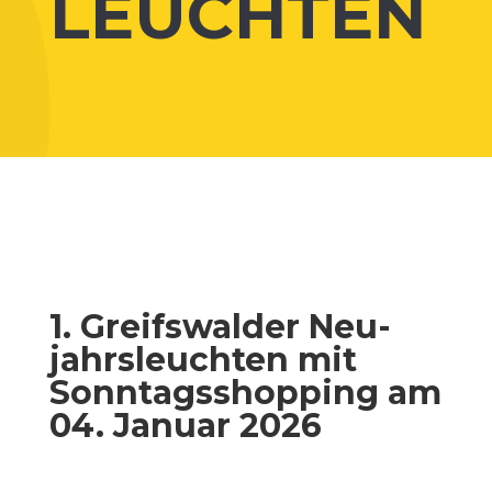
LEUCHTEN
1. Greifs­wal­der Neu­
jahrs­leuch­ten mit
Sonn­tags­shop­ping am
04. Janu­ar 2026