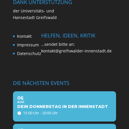
DANK UNTERSTÜTZUNG
der Uni­ver­si­täts- und
Han­se­stadt Greifswald
HELFEN, IDEEN, KRITIK
Kon­takt
…sen­det bit­te an:
Impres­sum
kontakt@greifswalder-innenstadt.de
Daten­schutz
DIE NÄCHSTEN EVENTS
06
AUG
DEIN DONNERSTAG IN DER INNENSTADT
15:00 Uhr - 20:00 Uhr