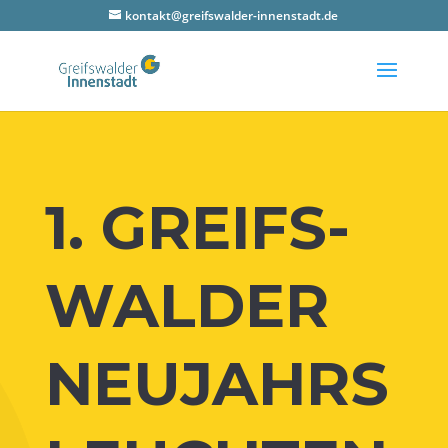
kontakt@greifswalder-innenstadt.de
1. GREIFS­
WAL­DER
NEUJAHRS