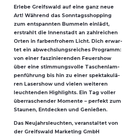
Erle­be Greifs­wald auf eine ganz neue
Art! Wäh­rend das Sonn­tags­shop­ping
zum ent­spann­ten Bum­meln ein­lädt,
erstrahlt die Innen­stadt an zahl­rei­chen
Orten in far­ben­fro­hem Licht. Dich erwar­
tet ein abwechs­lungs­rei­ches Pro­gramm:
von einer fas­zi­nie­ren­den Feu­er­show
über eine stim­mungs­vol­le Taschen­lam­
pen­füh­rung bis hin zu einer spek­ta­ku­lä­
ren Laser­show und vie­len wei­te­ren
leuch­ten­den High­lights. Ein Tag vol­ler
über­ra­schen­der Momen­te – per­fekt zum
Stau­nen, Ent­de­cken und Genießen.
Das Neu­jahrs­leuch­ten, ver­an­stal­tet von
der Greifs­wald Mar­ke­ting GmbH