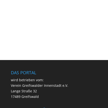
DAS PORTAL
wird betrie­ben vom:
Ver­ein Greifs­wal­der Innen­stadt e.V.
Lan­ge Stra­ße 32
17489 Greifswald