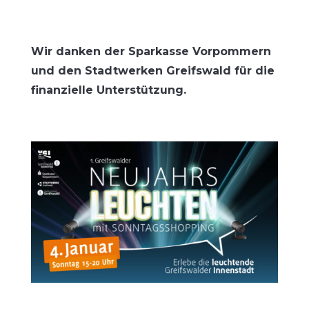
Wir dan­ken der Spar­kas­se Vor­pom­mern
und den Stadt­wer­ken Greifs­wald für die
finan­zi­el­le Unterstützung.