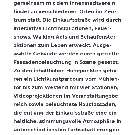
gemein­sam mit dem Innen­stadt­ver­ein
fin­det an ver­schie­de­nen Orten im Zen­
trum statt. Die Ein­kaufs­stra­ße wird durch
inter­ak­ti­ve Licht­in­stal­la­tio­nen, Feu­er­
shows, Wal­king Acts und Schau­fens­ter­
ak­tio­nen zum Leben erweckt. Aus­ge­
wähl­te Gebäu­de wer­den durch geziel­te
Fas­sa­den­be­leuch­tung in Sze­ne gesetzt.
Zu den inhalt­li­chen Höhe­punk­ten gehö­
ren ein Licht­kunst­par­cours vom Müh­len­
tor bis zum West­end mit vier Sta­tio­nen,
Video­pro­jek­tio­nen im Ver­an­stal­tungs­be­
reich sowie beleuch­te­te Haus­fas­sa­den,
die ent­lang der Ein­kaufs­stra­ße eine ein­
heit­li­che, stim­mungs­vol­le Atmo­sphä­re in
unter­schied­lichs­ten Farb­schat­tie­run­gen