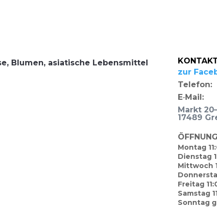
KONTAKT
, Blu­men, asia­ti­sche Lebens­mit­tel
zur Face­b
Tele­fon:
E‑Mail:
Markt 20
17489 Gre
ÖFFNUNG
Mon­tag 11
Diens­tag 
Mitt­woch 
Don­ners­t
Frei­tag 11
Sams­tag 1
Sonn­tag 