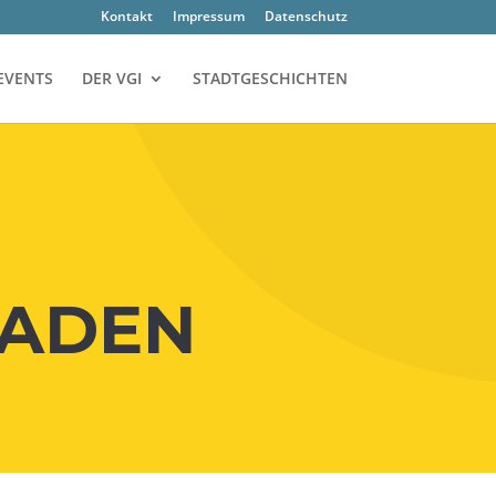
Kon­takt
Impres­sum
Daten­schutz
EVENTS
DER VGI
STADTGESCHICHTEN
LADEN