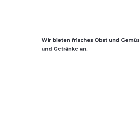
Wir bie­ten fri­sches Obst und Gemü­se
und Geträn­ke an.