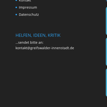
Kon­takt
Impres­sum
Daten­schutz
HELFEN, IDEEN, KRITIK
…sen­det bit­te an:
kontakt@greifswalder-innenstadt.de