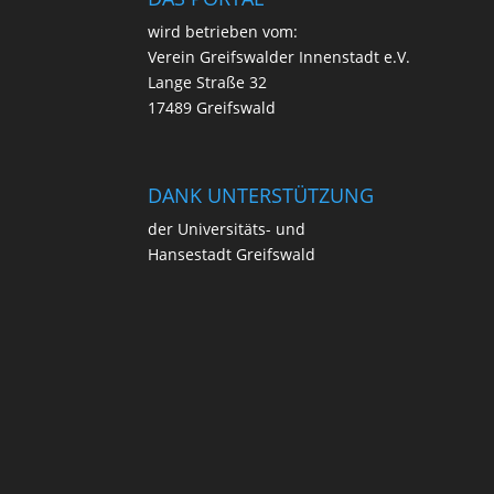
wird betrie­ben vom:
Ver­ein Greifs­wal­der Innen­stadt e.V.
Lan­ge Stra­ße 32
17489 Greifswald
DANK UNTERSTÜTZUNG
der Uni­ver­si­täts- und
Han­se­stadt Greifswald