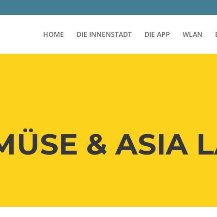
HOME
DIE INNENSTADT
DIE APP
WLAN
MÜ­SE & ASIA 