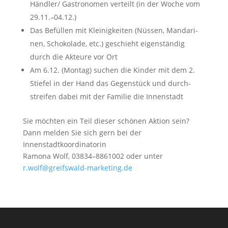
Händler/ Gas­tro­no­men ver­teilt (in der Woche vom
29.11.–04.12.)
Das Befül­len mit Klei­nig­kei­ten (Nüs­sen, Man­da­ri­
nen, Scho­ko­la­de, etc.) geschieht eigen­stän­dig
durch die Akteu­re vor Ort
Am 6.12. (Mon­tag) suchen die Kin­der mit dem 2.
Stie­fel in der Hand das Gegen­stück und durch­
strei­fen dabei mit der Fami­lie die Innenstadt
Sie möch­ten ein Teil die­ser schö­nen Akti­on sein?
Dann mel­den Sie sich gern bei der
Innenstadtkoordinatorin
Ramo­na Wolf, 03834–8861002 oder unter
r.wolf@greifswald-marketing.de