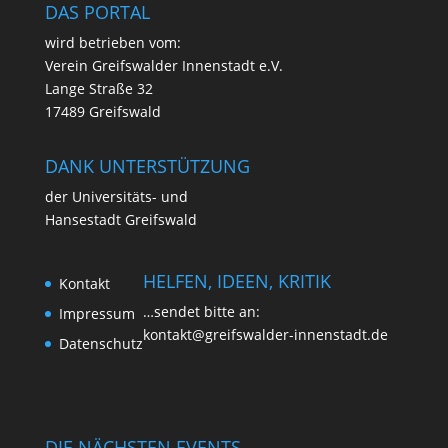
DAS PORTAL
wird betrie­ben vom:
Ver­ein Greifs­wal­der Innen­stadt e.V.
Lan­ge Stra­ße 32
17489 Greifswald
DANK UNTERSTÜTZUNG
der Uni­ver­si­täts- und
Han­se­stadt Greifswald
HELFEN, IDEEN, KRITIK
Kon­takt
…sen­det bit­te an:
Impres­sum
kontakt@greifswalder-innenstadt.de
Daten­schutz
DIE NÄCHSTEN EVENTS