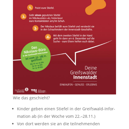
Wie das geschieht?
Kin­der geben einen Stie­fel in der Greifs­wald-Infor­
ma­ti­on ab (in der Woche vom 22.–28.11.)
Von dort wer­den sie an die teil­neh­men­den