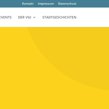
Kon­takt
Impres­sum
Daten­schutz
EVENTS
DER VGI
STADTGESCHICHTEN