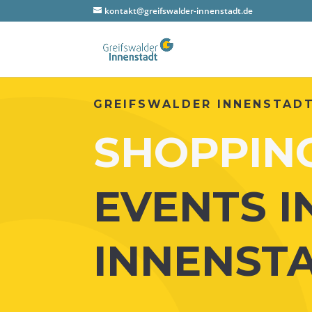
kontakt@greifswalder-innenstadt.de
GREIFS­WAL­DER INNENSTAD
SHOPPIN
EVENTS I
INNENST