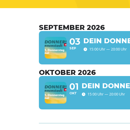
SEP­TEM­BER 2026
03
DEIN DON­N
SEP
15:00 Uhr — 20:00 Uhr
OKTO­BER 2026
01
DEIN DON­NE
OKT
15:00 Uhr — 20:00 Uhr