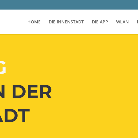
HOME
DIE INNENSTADT
DIE APP
WLAN
T
G
N DER
ADT