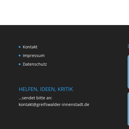
Kon­takt
Impres­sum
Daten­schutz
HELFEN, IDEEN, KRITIK
…sen­det bit­te an:
kontakt@greifswalder-innenstadt.de