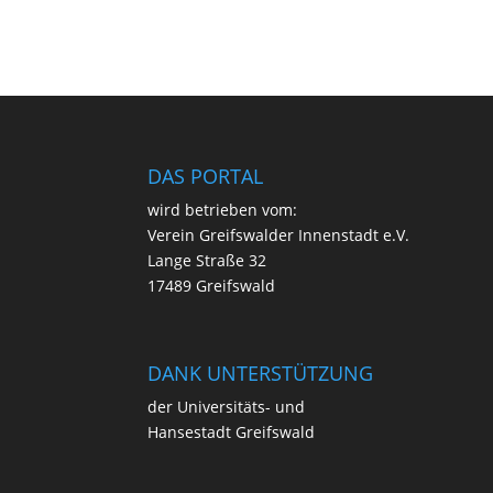
DAS PORTAL
wird betrie­ben vom:
Ver­ein Greifs­wal­der Innen­stadt e.V.
Lan­ge Stra­ße 32
17489 Greifswald
DANK UNTERSTÜTZUNG
der Uni­ver­si­täts- und
Han­se­stadt Greifswald