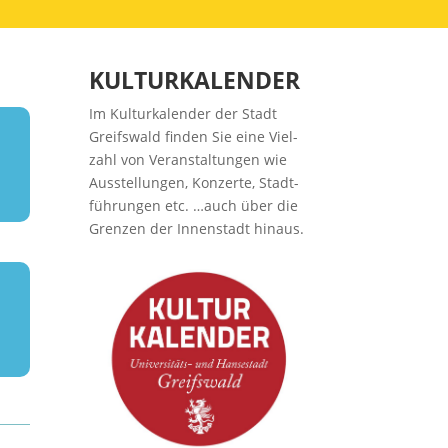
KULTURKALENDER
Im Kul­tur­ka­len­der der Stadt
Greifs­wald fin­den Sie eine Viel­
zahl von Ver­an­stal­tun­gen wie
Aus­stel­lun­gen, Kon­zer­te, Stadt­
füh­run­gen etc. …auch über die
Gren­zen der Innen­stadt hinaus.