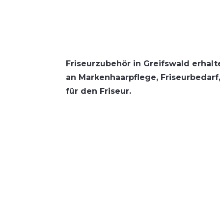
Fri­seur­zu­be­hör in Greifs­wald erhal
an Mar­ken­haar­pfle­ge, Fri­seur­be­dar
für den Friseur.