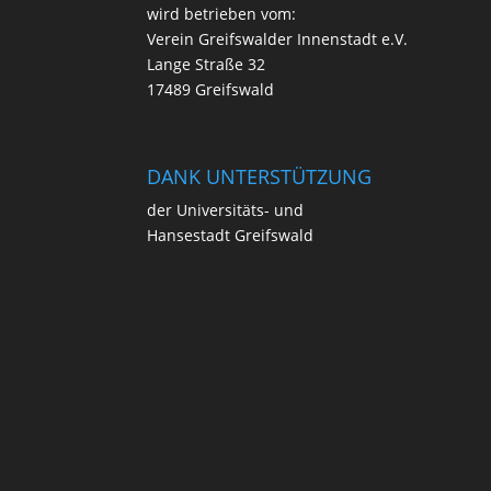
wird betrie­ben vom:
Ver­ein Greifs­wal­der Innen­stadt e.V.
Lan­ge Stra­ße 32
17489 Greifswald
DANK UNTERSTÜTZUNG
der Uni­ver­si­täts- und
Han­se­stadt Greifswald