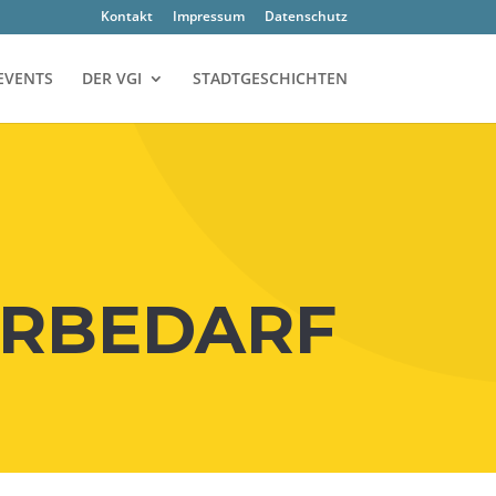
Kon­takt
Impres­sum
Daten­schutz
EVENTS
DER VGI
STADTGESCHICHTEN
EURBEDARF