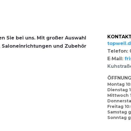
KONTAKT
­ten Sie bei uns. Mit gro­ßer Aus­wahl
topwell.
f, Salon­ein­rich­tun­gen und Zube­hör
Tele­fon
E‑Mail:
fr
Kuh­stra­
ÖFFNUNG
Mon­tag 10
Diens­tag 
Mitt­woch 
Don­ners­t
Frei­tag 1
Sams­tag 
Sonn­tag 