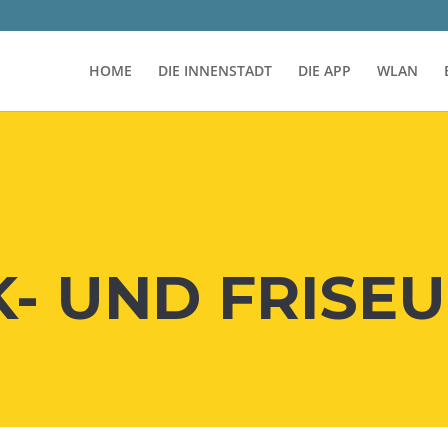
HOME
DIE INNENSTADT
DIE APP
WLAN
IK- UND FRIS