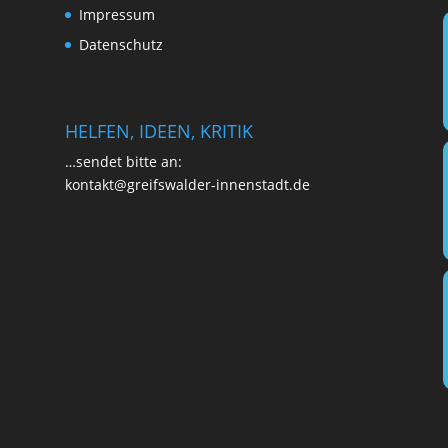
Impres­sum
Daten­schutz
HELFEN, IDEEN, KRITIK
…sen­det bit­te an:
kontakt@greifswalder-innenstadt.de