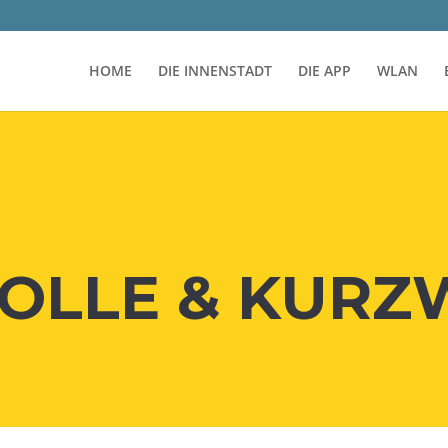
HOME
DIE INNENSTADT
DIE APP
WLAN
OL­LE & KUR