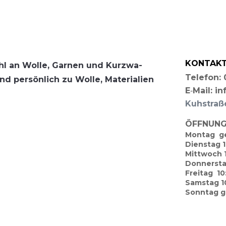
KONTAKT
ahl an Wol­le, Gar­nen und Kurz­wa­
Tele­fon
d per­sön­lich zu Wol­le, Mate­ria­li­en
E‑Mail: i
Kuh­stra­
ÖFFNUNG
Mon­tag g
Diens­tag 
Mitt­woch 
Don­ners­t
Frei­tag 1
Sams­tag 1
Sonn­tag 