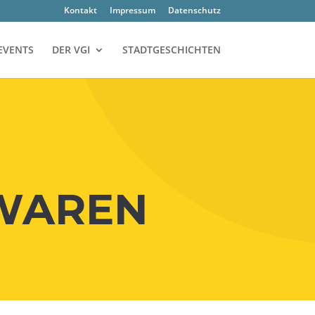
Kon­takt
Impres­sum
Daten­schutz
EVENTS
DER VGI
STADTGESCHICHTEN
ZWAREN