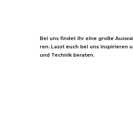
Bei uns fin­det ihr eine gro­ße Aus­w
ren. Lasst euch bei uns inspi­rie­ren un
und Tech­nik beraten.