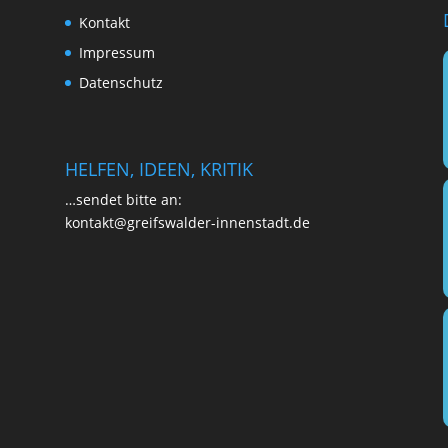
Kon­takt
Impres­sum
Daten­schutz
HELFEN, IDEEN, KRITIK
…sen­det bit­te an:
kontakt@greifswalder-innenstadt.de