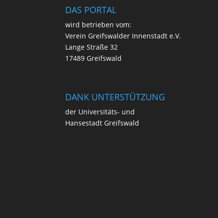
DAS PORTAL
wird betrie­ben vom:
Ver­ein Greifs­wal­der Innen­stadt e.V.
Lan­ge Stra­ße 32
17489 Greifswald
DANK UNTERSTÜTZUNG
der Uni­ver­si­täts- und
Han­se­stadt Greifswald