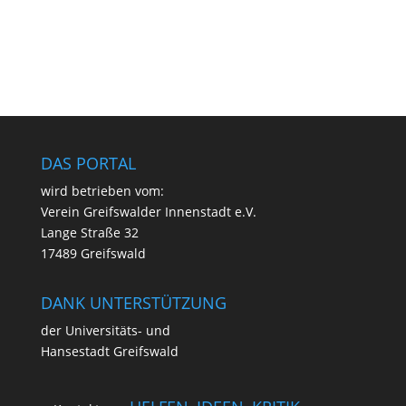
DAS PORTAL
wird betrie­ben vom:
Ver­ein Greifs­wal­der Innen­stadt e.V.
Lan­ge Stra­ße 32
17489 Greifswald
DANK UNTERSTÜTZUNG
der Uni­ver­si­täts- und
Han­se­stadt Greifswald