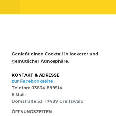
Genießt einen Cock­tail in locke­rer und
gemüt­li­cher Atmosphäre.
KONTAKT & ADRESSE
zur Face­book­sei­te
Tele­fon: 03834 899514
E‑Mail:
Dom­stra­ße 53, 17489 Greifswald
ÖFFNUNGSZEITEN