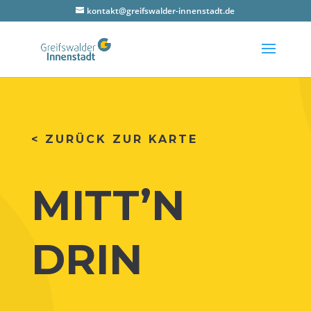
kontakt@greifswalder-innenstadt.de
< ZURÜCK ZUR KARTE
MITT’N
DRIN