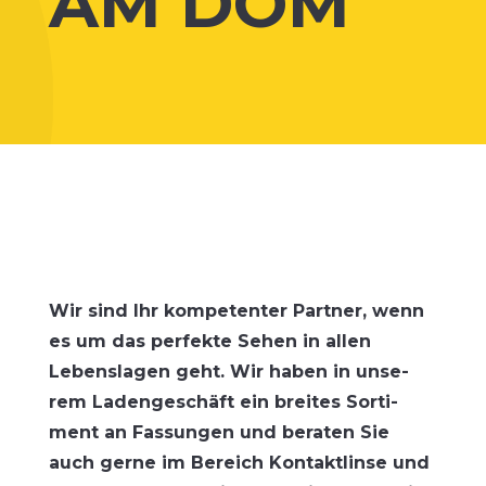
AM DOM
Wir sind Ihr kom­pe­ten­ter Part­ner, wenn
es um das per­fek­te Sehen in allen
Lebens­la­gen geht. Wir haben in unse­
rem Laden­ge­schäft ein brei­tes Sor­ti­
ment an Fas­sun­gen und bera­ten Sie
auch ger­ne im Bereich Kon­takt­lin­se und