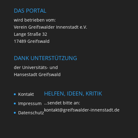
DAS PORTAL
wird betrie­ben vom:
Ver­ein Greifs­wal­der Innen­stadt e.V.
Lan­ge Stra­ße 32
17489 Greifswald
DANK UNTERSTÜTZUNG
der Uni­ver­si­täts- und
Han­se­stadt Greifswald
HELFEN, IDEEN, KRITIK
Kon­takt
…sen­det bit­te an:
Impres­sum
kontakt@greifswalder-innenstadt.de
Daten­schutz