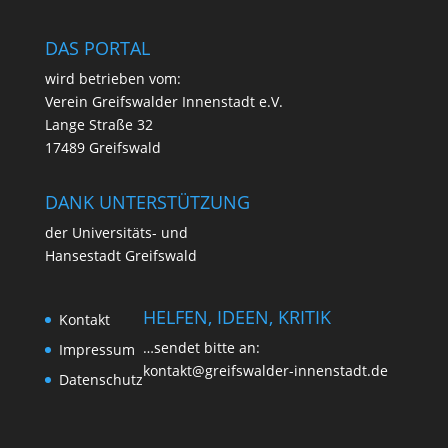
DAS PORTAL
wird betrie­ben vom:
Ver­ein Greifs­wal­der Innen­stadt e.V.
Lan­ge Stra­ße 32
17489 Greifswald
DANK UNTERSTÜTZUNG
der Uni­ver­si­täts- und
Han­se­stadt Greifswald
HELFEN, IDEEN, KRITIK
Kon­takt
…sen­det bit­te an:
Impres­sum
kontakt@greifswalder-innenstadt.de
Daten­schutz