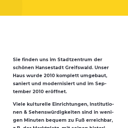
Sie fin­den uns im Stadt­zen­trum der
schö­nen Han­se­stadt Greifs­wald. Unser
Haus wur­de 2010 kom­plett umge­baut,
saniert und moder­ni­siert und im Sep­
tem­ber 2010 eröffnet.
Vie­le kul­tu­rel­le Ein­rich­tun­gen, Insti­tu­tio­
nen & Sehens­wür­dig­kei­ten sind in weni­
gen Minu­ten bequem zu Fuß erreich­bar,