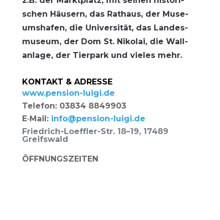
z.B. der Markt­platz, mit sei­nen his­to­ri­
schen Häu­sern, das Rat­haus, der Muse­
ums­ha­fen, die Uni­ver­si­tät, das Lan­des­
mu­se­um, der Dom St. Niko­lai, die Wall­
an­la­ge, der Tier­park und vie­les mehr.
KONTAKT & ADRESSE
www.pension-luigi.de
Tele­fon: 03834 8849903
E‑Mail:
info@pension-luigi.de
Fried­rich-Loeff­ler-Str. 18–19, 17489
Greifswald
ÖFFNUNGSZEITEN