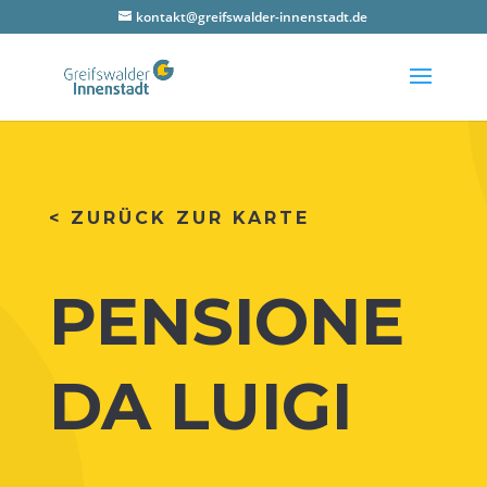
kontakt@greifswalder-innenstadt.de
< ZURÜCK ZUR KARTE
PEN­SIO­NE
DA LUIGI