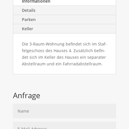
Infor­ma­tio­nen
Details
Par­ken
Kel­ler
Die 3‑Raum-Woh­nung befin­det sich im Staf­
fel­ge­schoss des Hau­ses 4. Zusätz­lich befin­
det sich im Kel­ler des Hau­ses ein sepa­ra­ter
Abstell­raum und ein Fahrradabstellraum.
Anfra­ge