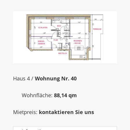
Haus 4 /
Woh­nung Nr. 40
Wohn­flä­che:
88,14 qm
Miet­preis:
kon­tak­tie­ren Sie uns