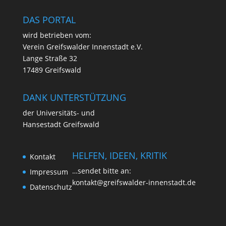
DAS PORTAL
wird betrie­ben vom:
Ver­ein Greifs­wal­der Innen­stadt e.V.
Lan­ge Stra­ße 32
17489 Greifswald
DANK UNTERSTÜTZUNG
der Uni­ver­si­täts- und
Han­se­stadt Greifswald
HELFEN, IDEEN, KRITIK
Kon­takt
…sen­det bit­te an:
Impres­sum
kontakt@greifswalder-innenstadt.de
Daten­schutz