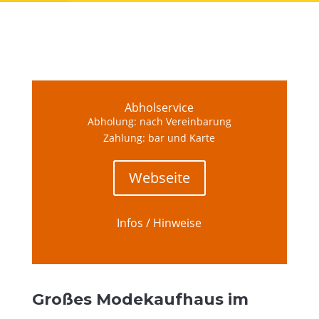
Abhol­ser­vice
Abho­lung: nach Ver­ein­ba­rung
Zah­lung: bar und Karte
Web­sei­te
Infos / Hinweise
Gro­ßes Mode­kauf­haus im