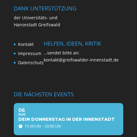
DANK UNTERSTÜTZUNG
der Uni­ver­si­täts- und
Han­se­stadt Greifswald
HELFEN, IDEEN, KRITIK
Kon­takt
…sen­det bit­te an:
Impres­sum
kontakt@greifswalder-innenstadt.de
Daten­schutz
DIE NÄCHSTEN EVENTS
06
AUG
DEIN DONNERSTAG IN DER INNENSTADT
15:00 Uhr - 20:00 Uhr