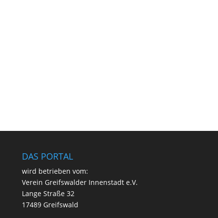
DAS PORTAL
wird betrie­ben vom:
Ver­ein Greifs­wal­der Innen­stadt e.V.
Lan­ge Stra­ße 32
17489 Greifswald