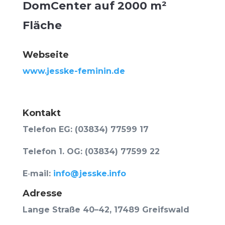
Dom­Cen­ter auf 2000 m²
Fläche
Web­sei­te
www.jesske-feminin.de
Kon­takt
Tele­fon EG: (03834) 77599 17
Tele­fon 1. OG: (03834) 77599 22
E‑mail:
info@jesske.info
Adres­se
Lan­ge Stra­ße 40–42, 17489 Greifswald