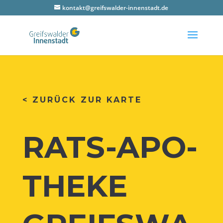
kontakt@greifswalder-innenstadt.de
< ZURÜCK ZUR KARTE
RATS-APO­
THE­KE