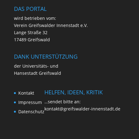
DAS PORTAL
wird betrie­ben vom:
Ver­ein Greifs­wal­der Innen­stadt e.V.
Lan­ge Stra­ße 32
17489 Greifswald
DANK UNTERSTÜTZUNG
der Uni­ver­si­täts- und
Han­se­stadt Greifswald
HELFEN, IDEEN, KRITIK
Kon­takt
…sen­det bit­te an:
Impres­sum
kontakt@greifswalder-innenstadt.de
Daten­schutz