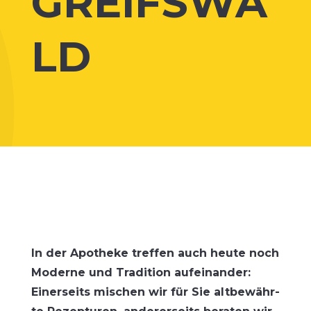
GREIFSWA
LD
In der Apo­the­ke tref­fen auch heu­te noch
Moder­ne und Tra­di­ti­on auf­ein­an­der:
Einer­seits mischen wir für Sie alt­be­währ­