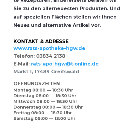
te Rezep­tu­ren, ande­rer­seits bera­ten wir
Sie zu den aller­neu­es­ten Pro­duk­ten. Und
auf spe­zi­el­len Flä­chen stel­len wir Ihnen
Neu­es und alter­na­ti­ve Arti­kel vor.
KONTAKT & ADRESSE
www.rats-apotheke-hgw.de
Tele­fon: 03834 2138
E‑Mail:
rats-apo-hgw@t‑online.de
Markt 1, 17489 Greifswald
ÖFFNUNGSZEITEN
Mon­tag 08:00 — 18:30 Uhr
Diens­tag 08:00 — 18:30 Uhr
Mitt­woch 08:00 — 18:30 Uhr
Don­ners­tag 08:00 — 18:30 Uhr
Frei­tag 08:00 — 18:30 Uhr
Sams­tag 09:00 — 13:00 Uhr