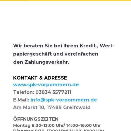
Wir bera­ten Sie bei Ihrem Kredit‑, Wert­
pa­pier­ge­schäft und ver­ein­fa­chen
den Zahlungsverkehr.
KONTAKT & ADRESSE
www.spk-vorpommern.de
Tele­fon: 03834 5577211
E‑Mail:
info@spk-vorpommern.de
Am Markt 10, 17489 Greifswald
ÖFFNUNGSZEITEN
Mon­tag 8:30–13:00 Uhr/ 14:00–16:00 Uhr