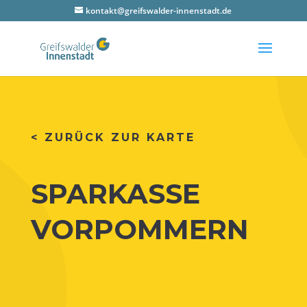
kontakt@greifswalder-innenstadt.de
< ZURÜCK ZUR KARTE
SPAR­KAS­SE
VORPOMMERN