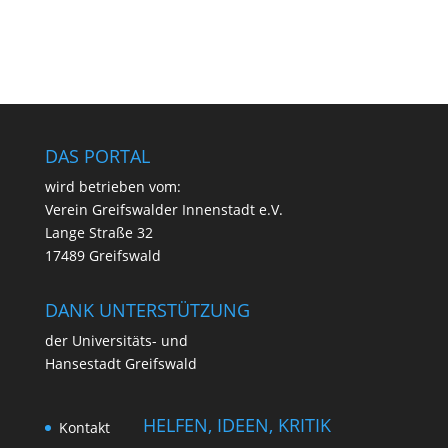
DAS PORTAL
wird betrie­ben vom:
Ver­ein Greifs­wal­der Innen­stadt e.V.
Lan­ge Stra­ße 32
17489 Greifswald
DANK UNTERSTÜTZUNG
der Uni­ver­si­täts- und
Han­se­stadt Greifswald
HELFEN, IDEEN, KRITIK
Kon­takt