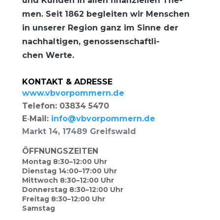
und Kun­den in allen finan­zi­el­len The­
men. Seit 1862 beglei­ten wir Men­schen
in unse­rer Regi­on ganz im Sin­ne der
nach­hal­ti­gen, genos­sen­schaft­li­
chen Werte.
KONTAKT & ADRESSE
www.vbvorpommern.de
Tele­fon: 03834 5470
E‑Mail:
info@vbvorpommern.de
Markt 14, 17489 Greifswald
ÖFFNUNGSZEITEN
Mon­tag 8:30–12:00 Uhr
Diens­tag 14:00–17:00 Uhr
Mitt­woch 8:30–12:00 Uhr
Don­ners­tag 8:30–12:00 Uhr
Frei­tag 8:30–12:00 Uhr
Sams­tag