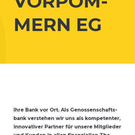
VOR­POM­
MERN EG
Ihre Bank vor Ort. Als Genos­sen­schafts­
bank ver­ste­hen wir uns als kom­pe­ten­ter,
inno­va­ti­ver Part­ner für unse­re Mit­glie­der