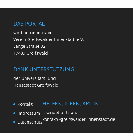
DAS PORTAL
wird betrie­ben vom:
Ver­ein Greifs­wal­der Innen­stadt e.V.
Lan­ge Stra­ße 32
17489 Greifswald
DANK UNTERSTÜTZUNG
der Uni­ver­si­täts- und
Han­se­stadt Greifswald
HELFEN, IDEEN, KRITIK
Kon­takt
…sen­det bit­te an:
Impres­sum
kontakt@greifswalder-innenstadt.de
Daten­schutz