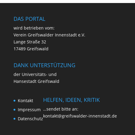
DAS PORTAL
wird betrie­ben vom:
Ver­ein Greifs­wal­der Innen­stadt e.V.
Lan­ge Stra­ße 32
17489 Greifswald
DANK UNTERSTÜTZUNG
der Uni­ver­si­täts- und
Han­se­stadt Greifswald
HELFEN, IDEEN, KRITIK
Kon­takt
…sen­det bit­te an:
Impres­sum
kontakt@greifswalder-innenstadt.de
Daten­schutz