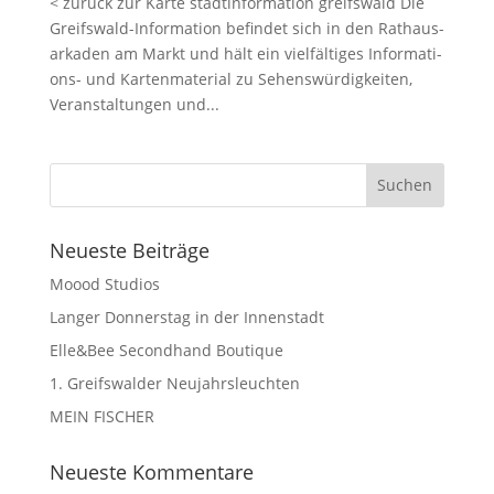
< zurück zur Karte stadt­in­for­ma­ti­on greifswald Die
Greifs­wald-Infor­ma­ti­on befin­det sich in den Rat­haus­
ar­ka­den am Markt und hält ein viel­fäl­ti­ges Infor­ma­ti­
ons- und Kar­ten­ma­te­ri­al zu Sehens­wür­dig­kei­ten,
Ver­an­stal­tun­gen und...
Neu­es­te Beiträge
Moood Stu­di­os
Lan­ger Don­ners­tag in der Innenstadt
Elle&Bee Second­hand Boutique
1. Greifs­wal­der Neujahrsleuchten
MEIN FISCHER
Neu­es­te Kommentare