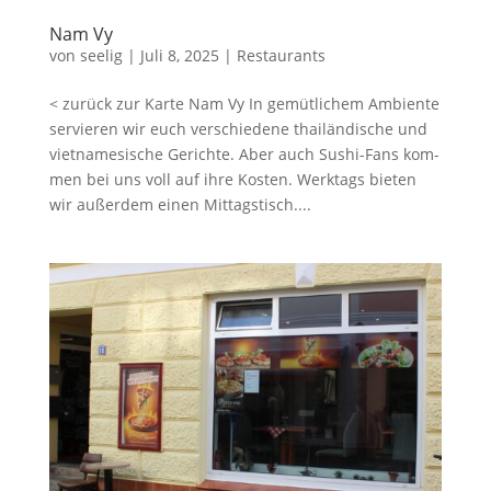
Nam Vy
von
seelig
|
Juli 8, 2025
|
Restaurants
< zurück zur Karte Nam Vy In gemüt­li­chem Ambi­en­te
ser­vie­ren wir euch ver­schie­de­ne thai­län­di­sche und
viet­na­me­si­sche Gerich­te. Aber auch Sushi-Fans kom­
men bei uns voll auf ihre Kos­ten. Werk­tags bie­ten
wir außer­dem einen Mit­tags­tisch....