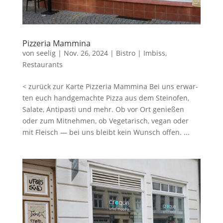
Piz­ze­ria Mammina
von
seelig
|
Nov. 26, 2024
|
Bistro | Imbiss
,
Restaurants
< zurück zur Karte Piz­ze­ria Mammina Bei uns erwar­
ten euch hand­ge­mach­te Piz­za aus dem Stein­ofen,
Sala­te, Anti­pas­ti und mehr. Ob vor Ort genie­ßen
oder zum Mit­neh­men, ob Vege­ta­risch, vegan oder
mit Fleisch — bei uns bleibt kein Wunsch offen. ...