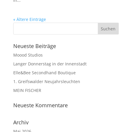
in...
« Ältere Einträge
Neu­es­te Beiträge
Moood Stu­di­os
Lan­ger Don­ners­tag in der Innenstadt
Elle&Bee Second­hand Boutique
1. Greifs­wal­der Neujahrsleuchten
MEIN FISCHER
Neu­es­te Kommentare
Archiv
Mai 2026