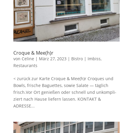
Cro­que & Mee(h)r
von
Celine
|
März 27, 2023
|
Bistro | Imbiss
,
Restaurants
< zurück zur Karte Cro­que & Mee(h)r Cro­ques und
Bowls, fri­sche Baguettes, sowie Sala­te — täg­lich
frisch.Vor Ort genie­ßen oder schnell und unkom­pli­
ziert nach Hau­se lie­fern lassen. KONTAKT &
ADRESSE...