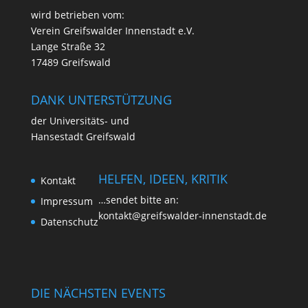
wird betrie­ben vom:
Ver­ein Greifs­wal­der Innen­stadt e.V.
Lan­ge Stra­ße 32
17489 Greifswald
DANK UNTERSTÜTZUNG
der Uni­ver­si­täts- und
Han­se­stadt Greifswald
HELFEN, IDEEN, KRITIK
Kon­takt
…sen­det bit­te an:
Impres­sum
kontakt@greifswalder-innenstadt.de
Daten­schutz
DIE NÄCHSTEN EVENTS