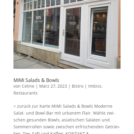
MiMi Salads & Bowls
von
Celine
|
März 27, 2023
|
Bistro | Imbiss
,
Restaurants
< zurück zur Karte MiMi Salads & Bowls Moder­ne
Salat- und Bowl-Bar mit urba­nem Flair. Wäh­le zwi­
schen gesun­den Bowls, asia­ti­schen Sala­ten und
Som­mer­rol­len sowie zwi­schen erfri­schen­den Geträn­
ken, Tee, Saft und Kaffee. KONTAKT &...