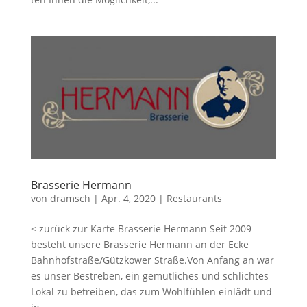
Bras­se­rie Hermann
von
dramsch
|
Apr. 4, 2020
|
Restaurants
< zurück zur Karte Bras­se­rie Hermann Seit 2009
besteht unse­re Bras­se­rie Her­mann an der Ecke
Bahnhofstraße/Gützkower Straße.Von Anfang an war
es unser Bestre­ben, ein gemüt­li­ches und schlich­tes
Lokal zu betrei­ben, das zum Wohl­füh­len ein­lädt und