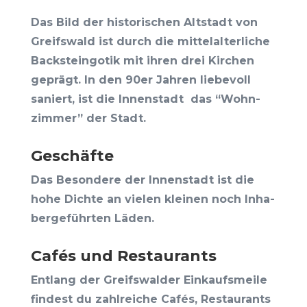
Das Bild der his­to­ri­schen Alt­stadt von
Greifs­wald ist durch die mit­tel­al­ter­li­che
Back­stein­go­tik mit ihren drei Kir­chen
geprägt. In den 90er Jah­ren lie­be­voll
saniert, ist die Innen­stadt das “Wohn­
zim­mer” der Stadt.
Geschäf­te
Das Beson­de­re der Innen­stadt ist die
hohe Dich­te an vie­len klei­nen noch Inha­
ber­ge­führ­ten Läden.
Cafés und Restaurants
Ent­lang der Greifs­wal­der Ein­kaufs­mei­le
fin­dest du zahl­rei­che Cafés, Restau­rants