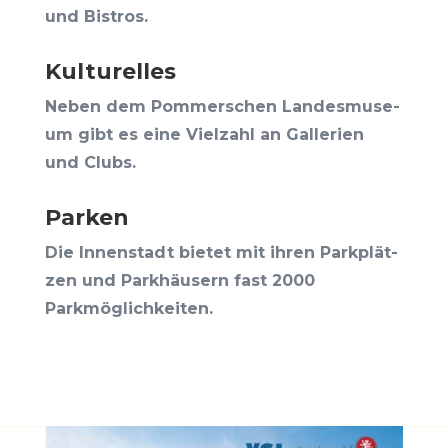
und Bistros.
Kul­tu­rel­les
Neben dem Pom­mer­schen Lan­des­mu­se­
um gibt es eine Viel­zahl an Gal­le­rien
und Clubs.
Par­ken
Die Innen­stadt bie­tet mit ihren Park­plät­
zen und Park­häu­sern fast 2000
Parkmöglichkeiten.