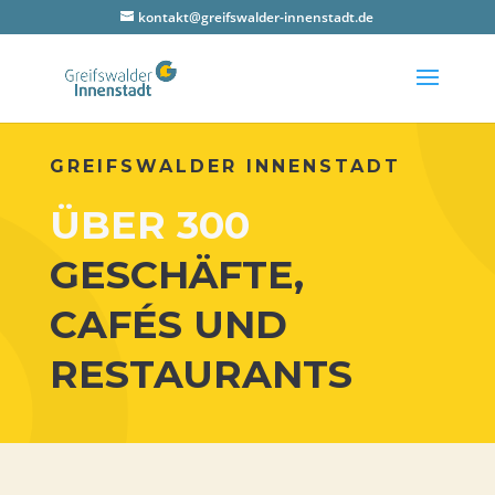
kontakt@greifswalder-innenstadt.de
GREIFS­WAL­DER INNENSTADT
ÜBER 300
GESCHÄFTE,
CAFÉS UND
RESTAURANTS