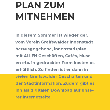
PLAN ZUM
MITNEHMEN
In die­sem Som­mer ist wie­der der,
vom Ver­ein Greifs­wal­der Innen­stadt
her­aus­ge­ge­be­ne, Innen­stadt­plan
mit ALLEN Geschäf­ten, Cafés, Muse­
en etc. in gedruck­ter Form kos­ten­los
erhält­lich. Zu fin­den ist er dann in
vie­len Greifs­wal­der Geschäf­ten und
der Stadt­in­for­ma­ti­on. Zudem gibt es
ihn als digi­ta­len Down­load auf unse­
rer Internetseite.