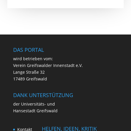
DAS PORTAL
wird betrie­ben vom:
Ver­ein Greifs­wal­der Innen­stadt e.V.
Lan­ge Stra­ße 32
17489 Greifswald
DANK UNTERSTÜTZUNG
der Uni­ver­si­täts- und
Han­se­stadt Greifswald
HELFEN, IDEEN, KRITIK
Kon­takt