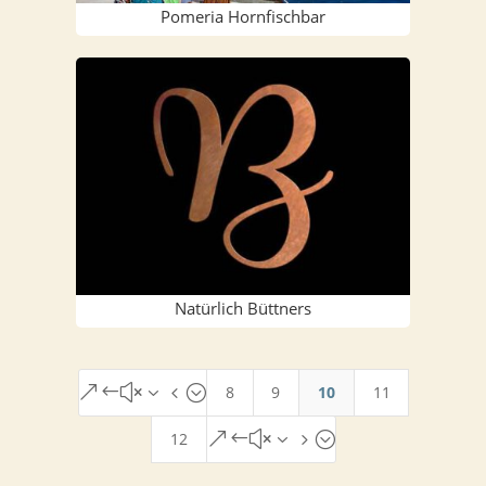
Pome­ria Hornfischbar
Natür­lich Büttners
8
9
10
11
&#x34;
12
&#x35;