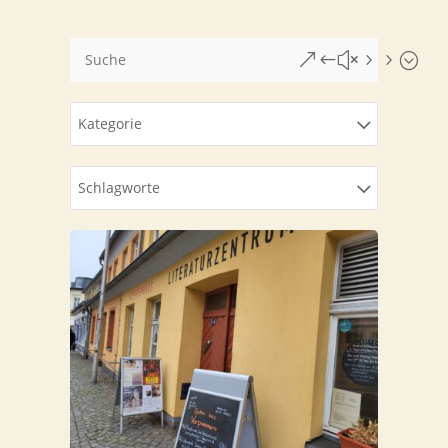
&#x55;
Kate­go­rie
Schlag­wor­te