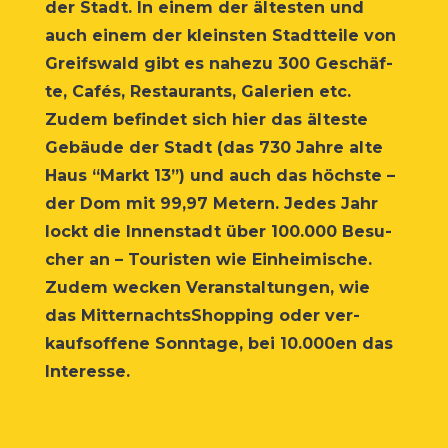
der Stadt. In einem der ältes­ten und
auch einem der kleins­ten Stadt­tei­le von
Greifs­wald gibt es nahe­zu 300 Geschäf­
te, Cafés, Restau­rants, Gale­rien etc.
Zudem befin­det sich hier das ältes­te
Gebäu­de der Stadt (das 730 Jah­re alte
Haus “Markt 13”) und auch das höchs­te –
der Dom mit 99,97 Metern. Jedes Jahr
lockt die Innen­stadt über 100.000 Besu­
cher an – Tou­ris­ten wie Ein­hei­mi­sche.
Zudem wecken Ver­an­stal­tun­gen, wie
das Mit­ter­nachts­Shop­ping oder ver­
kaufs­of­fe­ne Sonn­ta­ge, bei 10.000en das
Interesse.