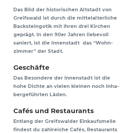
Das Bild der his­to­ri­schen Alt­stadt von
Greifs­wald ist durch die mit­tel­al­ter­li­che
Back­stein­go­tik mit ihren drei Kir­chen
geprägt. In den 90er Jah­ren lie­be­voll
saniert, ist die Innen­stadt das “Wohn­
zim­mer” der Stadt.
Geschäf­te
Das Beson­de­re der Innen­stadt ist die
hohe Dich­te an vie­len klei­nen noch Inha­
ber­ge­führ­ten Läden.
Cafés und Restaurants
Ent­lang der Greifs­wal­der Ein­kaufs­mei­le
fin­dest du zahl­rei­che Cafés, Restau­rants