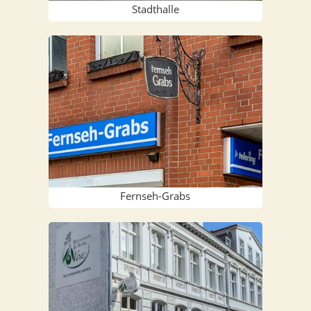
Stadt­hal­le
Fern­­seh-Grabs