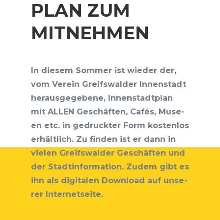
PLAN ZUM
MITNEHMEN
In die­sem Som­mer ist wie­der der,
vom Ver­ein Greifs­wal­der Innen­stadt
her­aus­ge­ge­be­ne, Innen­stadt­plan
mit ALLEN Geschäf­ten, Cafés, Muse­
en etc. in gedruck­ter Form kos­ten­los
erhält­lich. Zu fin­den ist er dann in
vie­len Greifs­wal­der Geschäf­ten und
der Stadt­in­for­ma­ti­on. Zudem gibt es
ihn als digi­ta­len Down­load auf unse­
rer Internetseite.