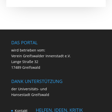
DAS PORTAL
wird betrie­ben vom:
Ver­ein Greifs­wal­der Innen­stadt e.V.
Lan­ge Stra­ße 32
17489 Greifswald
DANK UNTERSTÜTZUNG
der Uni­ver­si­täts- und
Han­se­stadt Greifswald
HELFEN, IDEEN, KRITIK
Kon­takt