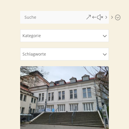
&#x55;
Kate­go­rie
Schlag­wor­te