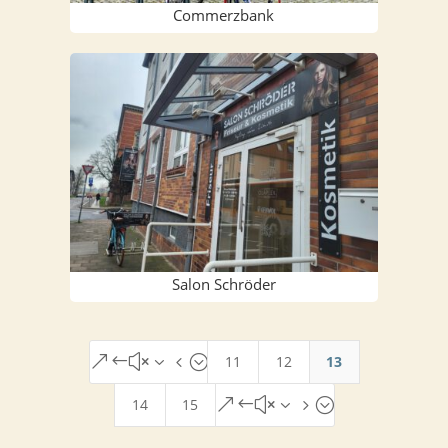
Com­merz­bank
Salon Schrö­der
11
12
13
&#x34;
14
15
&#x35;