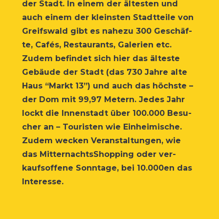
der Stadt. In einem der ältes­ten und
auch einem der kleins­ten Stadt­tei­le von
Greifs­wald gibt es nahe­zu 300 Geschäf­
te, Cafés, Restau­rants, Gale­rien etc.
Zudem befin­det sich hier das ältes­te
Gebäu­de der Stadt (das 730 Jah­re alte
Haus “Markt 13”) und auch das höchs­te –
der Dom mit 99,97 Metern. Jedes Jahr
lockt die Innen­stadt über 100.000 Besu­
cher an – Tou­ris­ten wie Ein­hei­mi­sche.
Zudem wecken Ver­an­stal­tun­gen, wie
das Mit­ter­nachts­Shop­ping oder ver­
kaufs­of­fe­ne Sonn­ta­ge, bei 10.000en das
Interesse.