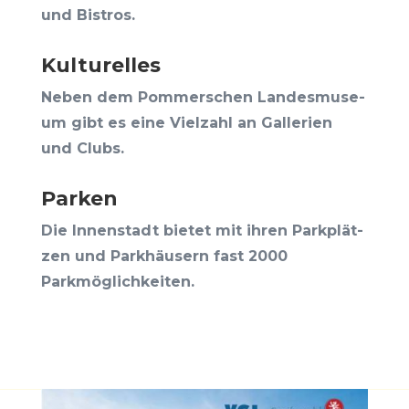
und Bistros.
Kul­tu­rel­les
Neben dem Pom­mer­schen Lan­des­mu­se­
um gibt es eine Viel­zahl an Gal­le­rien
und Clubs.
Par­ken
Die Innen­stadt bie­tet mit ihren Park­plät­
zen und Park­häu­sern fast 2000
Parkmöglichkeiten.