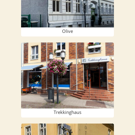
Oli­ve
Trek­king­haus