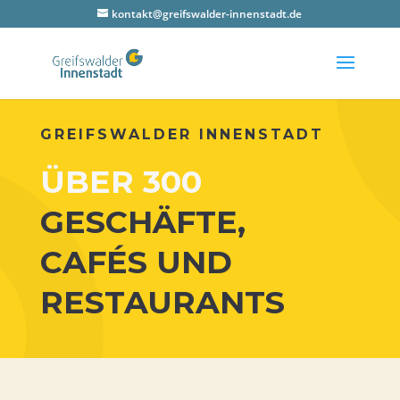
kontakt@greifswalder-innenstadt.de
GREIFS­WAL­DER INNENSTADT
ÜBER 300
GESCHÄFTE,
CAFÉS UND
RESTAURANTS