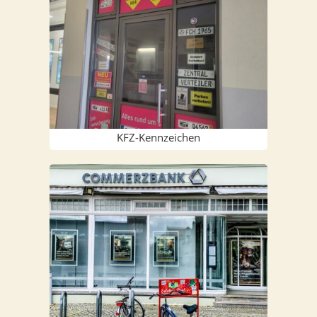
KFZ-Ken­n­­zei­chen