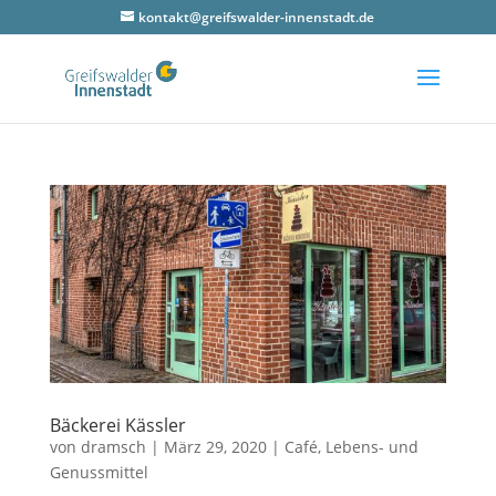
kontakt@greifswalder-innenstadt.de
Bäcke­rei Kässler
von
dramsch
|
März 29, 2020
|
Café
,
Lebens- und
Genussmittel