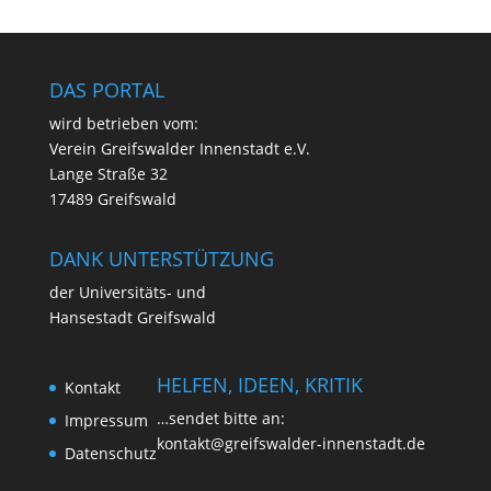
DAS PORTAL
wird betrie­ben vom:
Ver­ein Greifs­wal­der Innen­stadt e.V.
Lan­ge Stra­ße 32
17489 Greifswald
DANK UNTERSTÜTZUNG
der Uni­ver­si­täts- und
Han­se­stadt Greifswald
HELFEN, IDEEN, KRITIK
Kon­takt
…sen­det bit­te an:
Impres­sum
kontakt@greifswalder-innenstadt.de
Daten­schutz