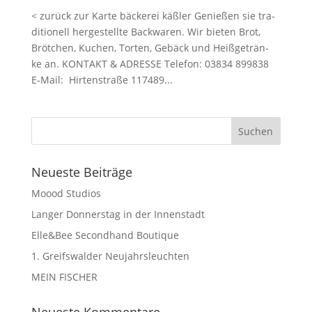
< zurück zur Karte bäcke­rei käßler Genie­ßen sie tra­
di­tio­nell her­ge­stell­te Back­wa­ren. Wir bie­ten Brot,
Bröt­chen, Kuchen, Tor­ten, Gebäck und Heiß­ge­trän­
ke an. KONTAKT & ADRESSE Tele­fon: 03834 899838
E‑Mail: Hir­ten­stra­ße 117489...
Neu­es­te Beiträge
Moood Stu­di­os
Lan­ger Don­ners­tag in der Innenstadt
Elle&Bee Second­hand Boutique
1. Greifs­wal­der Neujahrsleuchten
MEIN FISCHER