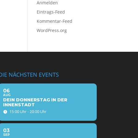
Anmelden
Eintrags-Feed
Kommentar-Feed
WordPress.org
DIE NÄCHSTEN EVENTS
06
AUG
DEIN DONNERSTAG IN DER
INNENSTADT
15:00 Uhr - 20:00 Uhr
03
SEP