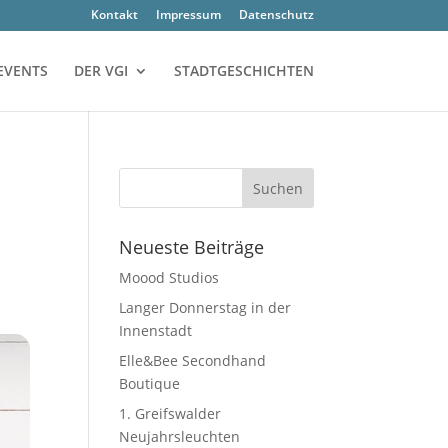
Kon­takt
Impres­sum
Daten­schutz
EVENTS
DER VGI
STADTGESCHICHTEN
Neu­es­te Beiträge
Moood Stu­di­os
Lan­ger Don­ners­tag in der
Innenstadt
Elle&Bee Second­hand
Boutique
1. Greifs­wal­der
Neujahrsleuchten