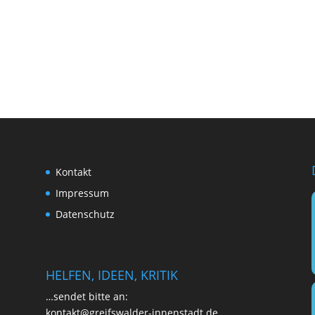
Kon­takt
Impres­sum
Daten­schutz
HELFEN, IDEEN, KRITIK
…sen­det bit­te an:
kontakt@greifswalder-innenstadt.de