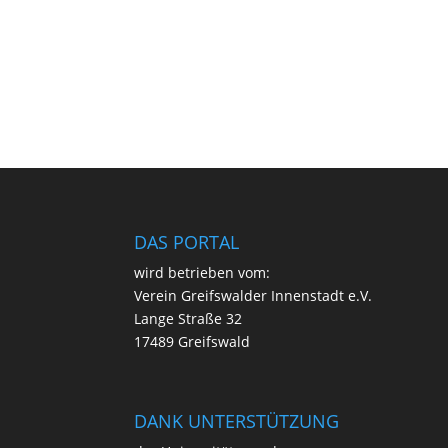
DAS PORTAL
wird betrie­ben vom:
Ver­ein Greifs­wal­der Innen­stadt e.V.
Lan­ge Stra­ße 32
17489 Greifswald
DANK UNTERSTÜTZUNG